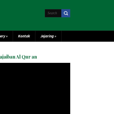
lery
»
Kontak
Jejaring
»
ajaiban Al Qur an