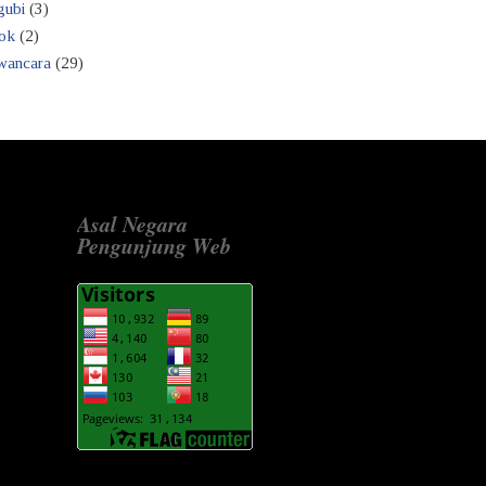
gubi
(3)
ok
(2)
ancara
(29)
Asal Negara
Pengunjung Web