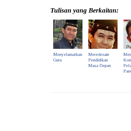
Tulisan yang Berkaitan:
Menyelamatkan
Meredesain
Meng
Guru
Pendidikan
Kons
Masa Depan
Pela
Panc