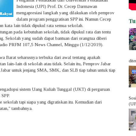
Pengamat Pendidikan dari Universitas Pendidikan
Indonesia (UPI) Prof. Dr. Cecep Darmawan
mengapresiasi langkah yang dilakukan oleh pemprov
dalam program penggratisan SPP ini. Namun Cecep
Tu
an kata lain tidak dipukul rata semua sekolah.
tungan pada kebutuhan sekolah, tidak dipukul rata dan tentu
. Sekolah yang sudah dapat bantuan dari orangtua diberi
di Radio PRFM 107,5 News Channel, Minggu (1/12/2019).
a Barat seharusnya terbuka dari awal tentang apakah
dite
n lain-lain di sekolah atau tidak. Selain itu, Pemprov Jabar
di Jabar untuk jenjang SMA, SMK, dan SLB tiap tahun untuk tiap
engadopsi sistem Uang Kuliah Tunggal (UKT) di perguruan
i SPP.
Sos
 sekolah tapi siapa yang digratiskan itu. Kemudian dari
(UP
atan," tambahnya.