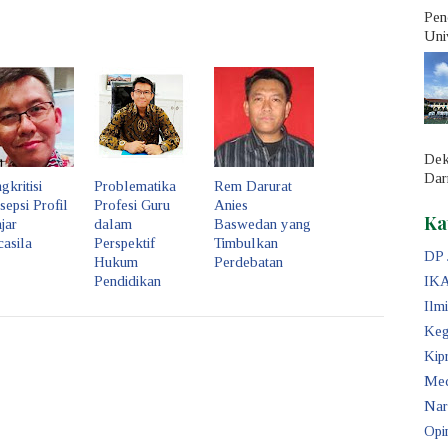
Pen
Univ
Dek
Dar
kritisi
Problematika
Rem Darurat
epsi Profil
Profesi Guru
Anies
Ka
jar
dalam
Baswedan yang
asila
Perspektif
Timbulkan
DP 
Hukum
Perdebatan
Pendidikan
IKA
Ilm
Keg
Kip
Med
Nar
Opi