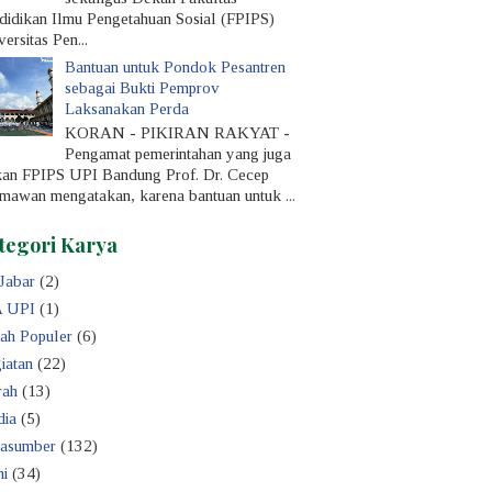
didik­an Ilmu Pengetahuan Sosial (FPIPS)
ersitas Pen...
Bantuan untuk Pondok Pesantren
sebagai Bukti Pemprov
Laksanakan Perda
KORAN - PIKIRAN RAKYAT -
Pengamat pemerintahan yang juga
an FPIPS UPI Bandung Prof. Dr. Cecep
mawan menga­takan, karena bantuan untuk ...
tegori Karya
Jabar
(2)
 UPI
(1)
iah Populer
(6)
iatan
(22)
rah
(13)
ia
(5)
asumber
(132)
ni
(34)