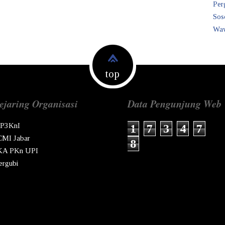
Per
Sos
Waw
top
ejaring Organisasi
Data Pengunjung Web
P3KnI
1
7
3
4
7
CMI Jabar
8
KA PKn UPI
ergubi