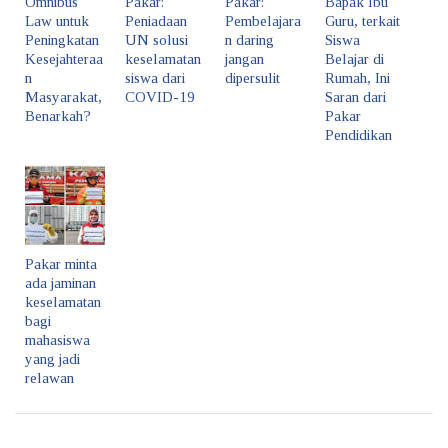
Omnibus
Pakar:
Pakar:
Bapak Ibu
Law untuk
Peniadaan
Pembelajara
Guru, terkait
Peningkatan
UN solusi
n daring
Siswa
Kesejahteraa
keselamatan
jangan
Belajar di
n
siswa dari
dipersulit
Rumah, Ini
Masyarakat,
COVID-19
Saran dari
Benarkah?
Pakar
Pendidikan
Pakar minta
ada jaminan
keselamatan
bagi
mahasiswa
yang jadi
relawan