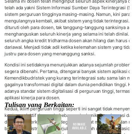
Selama ini dosen telah menginput seluruh aspek kinerjanya di 
telah ada yakni Sistem Informasi Sumber Daya Terintegrasi (Sist
sistem perguruan tingginya masing-masing. Namun, kini para 
mengulangnya kembali, akibat sistem yang tidak terintegrasi. Jik
dituruti oleh para dosen, tak tanggung-tanggung sanksinya ak
menghanguskan seluruh kinerja yang selama ini telah dinilai. D
seluruh angka kredit tridharma dosen akan hilang dan harus di
dariawal. Menjadi tidak adil ketika kelemahan sistem yang tidak 
justru para dosen yang menanggung sanksi.
Kondisi ini setidaknya menunjukkan adanya sejumlah problema
segera dibenahi. Pertama, ditengarai banyak sistem aplikasi di
Kemendikbudristek yang kurang terintegrasi satu sama lain m
gagalnya transformasi digital dalam dunia pendidikan tinggi. K
adanya standar sistem digitalisasi di perguruan tinggi, termas
aplikasi kinerja para dosen.
Tulisan yang Berkaitan:
Kedua, iklim perguruan tinggi seperti ini sangat tidak menyen
kontraproduktif dengan kebebasan akademik. Daya inovasi dan 
dosen akan terkikis dan terdegradasi akibat memikirkan dan m
beban administrasi yang berjubel. Di tengah upaya internasiona