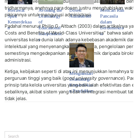
mencapai universitas kelas dunia (
world class university
) deng
tridharmanya, anehnya para dosen justru menghabiskan waktu,
Merawat
Avoiding the
Dosen
Mencari Ruh
pikirannya untuk mengurusi administrasi.
Spirit
Dramaturgy
Adminitratif
Pancasila
Kemerdekaa
of
dalam
Padahal menurut Philip G. Altbach (2003) dalam artikelnya yan
n
Educational
Berdemokra
Costs and Benefits of World-Class Universities” bahwa salah sa
Independenc
si
universitas kelas dunia ialah adanya kebebasan akademik dan 
e
intelektual yang menyenangkan. Karenanya, pengelolaan pergu
semestinya mengedepankan aspek akademik daripada birokras
administrasi.
Ketiga, kebijakan seperti di atas ini menunjukkan lemahnya tata
Menghindari
perguruan tinggi yang baik (
good university governance
). Pada
Dramaturgi
prinsip tata kelola universitas yang baik ialah efektivitas dan ef
Kemerdekaa
n Pendidikan
sebaliknya, akibat sistem yang tidak terintegrasi membuat tata
tidak jelas.
Selain itu, otonomi perguruan tinggi dalam bidang akademik 
nonakademik belum sepenuhnya terwujud. Otonomi perguruan 
tersandera oleh kebijakan-kebijakan pemerintah yang terbelah 
Terbukti dengan kebijakan di atas yang masih mengacu pada pe