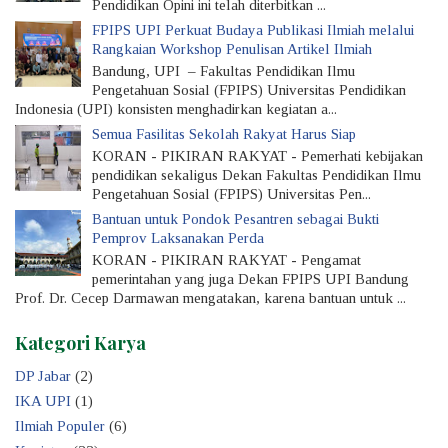
Pendidikan Opini ini telah diterbitkan ...
karakteristik yang berbeda dengan birokrasi biasa. Otonomi se
FPIPS UPI Perkuat Budaya Publikasi Ilmiah melalui
luaslah yang harus dikedepankan, bukan sebaliknya terjebak d
Rangkaian Workshop Penulisan Artikel Ilmiah
birokratisasi.
Bandung, UPI – Fakultas Pendidikan Ilmu
Pengetahuan Sosial (FPIPS) Universitas Pendidikan
Begitu pun dengan dosen memiliki tugas utama mencerdaskan
Indonesia (UPI) konsisten menghadirkan kegiatan a...
bangsa melalui tridharma perguruan tinggi. Bukan sebaliknya d
Semua Fasilitas Sekolah Rakyat Harus Siap
tugas administrasi yang menguras waktu, pikiran, dan tenaga p
KORAN - PIKIRAN RAKYAT - Pemerhati kebijakan
Aspek kesejahteraan para dosen pun perlu diperhatikan agar 
pendidikan sekaligus Dekan Fakultas Pendidik­an Ilmu
dengan kerja-kerja akademiknya.
Pengetahuan Sosial (FPIPS) Universitas Pen...
Untuk itu, ke depan alangkah lebih bijak jika kebijakan terkait 
Bantuan untuk Pondok Pesantren sebagai Bukti
Pemprov Laksanakan Perda
terhadap Penilaian Angka Kredit (PAK) dan Kewajiban Khusus 
KORAN - PIKIRAN RAKYAT - Pengamat
Dosen (BKD) melalui Permenpan-RB No. 1 Tahun 2023 perlu dit
pemerintahan yang juga Dekan FPIPS UPI Bandung
Kalau pun ingin diterapkan maka semestinya harus dilakukan s
Prof. Dr. Cecep Darmawan menga­takan, karena bantuan untuk ...
inkremental atau bertahap dan diserahkan sepenuhnya kepada
terkait. Bukan sebaliknya justru membuat prahara dan nestapa 
Kategori Karya
dosen. Dengan demikian, sejatinya Kampus Merdeka dapat te
seluruh sivitas akademika termasuk para dosennya merdeka.
DP Jabar
(2)
IKA UPI
(1)
Sumber: https://news.republika.co.id/berita/rtchv0282/dosen-a
Ilmiah Populer
(6)