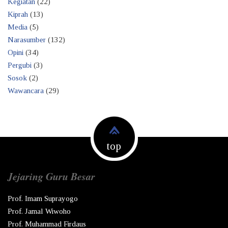
Kegiatan
(22)
Kiprah
(13)
Media
(5)
Narasumber
(132)
Opini
(34)
Pergubi
(3)
Sosok
(2)
Wawancara
(29)
top
Jejaring Guru Besar
Prof. Imam Suprayogo
Prof. Jamal Wiwoho
Prof. Muhammad Firdaus