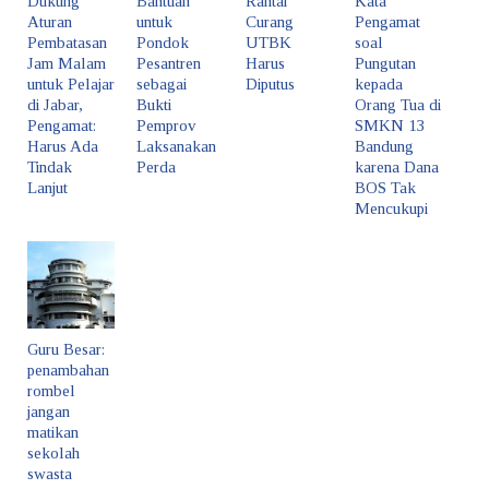
Dukung
Bantuan
Rantai
Kata
Aturan
untuk
Curang
Pengamat
Pembatasan
Pondok
UTBK
soal
Jam Malam
Pesantren
Harus
Pungutan
untuk Pelajar
sebagai
Diputus
kepada
di Jabar,
Bukti
Orang Tua di
Pengamat:
Pemprov
SMKN 13
Harus Ada
Laksanakan
Bandung
Tindak
Perda
karena Dana
Lanjut
BOS Tak
Mencukupi
Guru Besar:
penambahan
rombel
jangan
matikan
sekolah
swasta